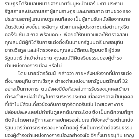
ราษฎร ได้รับมอบหมายจากนายวันมูหะมัดนอร์ มะทา ประธาน
รัฐสภาและประธานสภาผู้แทนราษฎร และนายฉลาด ขามช่วง รอง
ประธานสภาผู้แทนราษฎร คนที่สอง เป็นผู้แทนรับหนังสือจากนาย
ฉัตรวัฒน์ พงษ์ธนาชลิตกุล ตัวแทนกลุ่มประชาชนต่อต้านทุจริต
คอร์รัปชัน 4 ภาค พร้อมคณะ เพื่อขอให้ทบทวนและให้ตรวจสอบ
คุณสมบัติผู้ที่ได้รับการแต่งตั้งเป็นนายกรัฐมนตรี นายอนุทิน
ชาญวีรกูล และให้ตรวจสอบคุณสมบัติคณะรัฐมนตรี ผู้ช่วย
รัฐมนตรี ว่าเข้าข่ายขาด คุณสมบัติผิดจริยธรรมของผู้ดำรง
ตำแหน่งทางการเมือง หรือไม่
โดย นายฉัตรวัฒน์ กล่าวว่า ภายหลังหลังจากที่มีการแต่ง
ตั้งนายอนุทิน ชาญวีรกูล ดำรงตำแหน่งนายกรัฐมนตรีคนที่ 32
อย่างเป็นทางการ ตนยังคงมีข้อกังวลในการรับรองบุคคลเข้ามา
ดำรงตำแหน่งสำคัญในการบริหารประเทศ เนื่องจากอาจเป็นบุคคล
ที่เข้าไปมีส่วนเกี่ยวข้องกับการทุจริตคอรัปชัน โดยเฉพาะการ
ปล่อยปละละเลยไม่กำกับดูแลคดีเขากระโดง ซึ่ง เป็นคดีความที่ถูก
ตัดสินโดยศาลฎีกา และศาลปกครองในขณะที่ยังคงดำรงตำแหน่ง
รัฐมนตรีว่าการกระทรวงมหาดไทยอยู่ ซึ่งเป็นการขัดต่อจริยธรรม
ของผู้ดำรงตำแหน่งทางการเมืองอย่างจงใจ อีกทั้งนายอนุทิน ชาญ