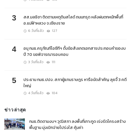
3
สส.มลธิชา ติดตามเหตุดินสไลด์ ถนนทรุด หลังฝนตกหนักพื้นที่
อ.แม่ฟ้าหลวง จ.เชียงราย
6 วันที่แล้ว
127
4
อนุ กมธ.ครุภัณฑ์ไอซีทีฯ ตั้งข้อสังเกตเอกสารประกอบคำของบ
ปี 70 ขอพิจารณารอบคอบ
3 วันที่แล้ว
111
5
ประธาน กมธ.ปปง. สภาผู้แทนราษฎร หารือนัดสำคัญ ลุยจี้ 3 คดี
ใหญ่
4 วันที่แล้ว
104
ข่าวล่าสุด
กมธ.ติดตามงบฯ วุฒิสภา ลงพื้นที่เกาะกูด เร่งรัดโครงสร้าง
พื้นฐาน มุ่งเบิกจ่ายโปร่งใส คุ้มค่า ​