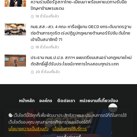
ความร่วมมือรัฐสภาไทย-เมียนมา พร้อมหาแนวทางรับมือ
ปัญหาข้ามพรมแดน
18 ชั่วโมงที่แล้ว
กมธ.สส.-สว. 4 คณะ หารือผู้แทน OECD ยกระดับมาตรฐาน
ต่อต้านการทุจริต เร่งปฏิรูปกฎหมายต้านคอร์รัปชัน ดันไทย
เข้าเป็นสมาชิกปี 71
18 ชั่วโมงที่แล้ว
ประธาน กมธ.ป.ป.ช. สภาฯ เผยเตรียมเสนอร่างกฎหมายใหม่
ตัดสิทธิ์ผู้ได้รับประโยชน์จากการโกงสอบทุกประเภท
20 ชั่วโมงที่แล้ว
หน้าหลัก
องค์กร
ติดต่อเรา
หน่วยงานที่เกี่ยวข้อง
×
เว็บไซต์นี้ใช้คุกกี้เพื่อพัฒนาประสิทธิภาพและประสบการณ์ที่ดีในการใช้
เว็บไซต์ของคุณ คุณสามารถศึกษารายละเอียดได้ที่
นโยบายความเป็นส่วนตัว
เงื่อนไขการใช้บริการ
สถานีวิทยุกระจายเสียงและวิทยุโทรทัศน์รัฐสภา