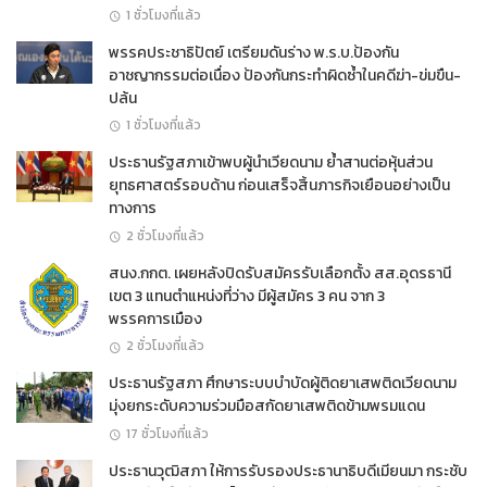
1 ชั่วโมงที่แล้ว
พรรคประชาธิปัตย์ เตรียมดันร่าง พ.ร.บ.ป้องกัน
อาชญากรรมต่อเนื่อง ป้องกันกระทำผิดซ้ำในคดีฆ่า-ข่มขืน-
ปล้น
1 ชั่วโมงที่แล้ว
ประธานรัฐสภาเข้าพบผู้นำเวียดนาม ย้ำสานต่อหุ้นส่วน
ยุทธศาสตร์รอบด้าน ก่อนเสร็จสิ้นภารกิจเยือนอย่างเป็น
ทางการ
2 ชั่วโมงที่แล้ว
สนง.กกต. เผยหลังปิดรับสมัครรับเลือกตั้ง สส.อุดรธานี
เขต 3 แทนตำแหน่งที่ว่าง มีผู้สมัคร 3 คน จาก 3
พรรคการเมือง
2 ชั่วโมงที่แล้ว
ประธานรัฐสภา ศึกษาระบบบำบัดผู้ติดยาเสพติดเวียดนาม
มุ่งยกระดับความร่วมมือสกัดยาเสพติดข้ามพรมแดน
17 ชั่วโมงที่แล้ว
ประธานวุฒิสภา ให้การรับรองประธานาธิบดีเมียนมา กระชับ