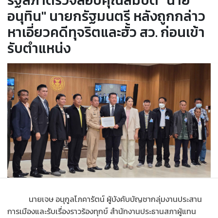
รัฐสภาตรวจสอบคุณสมบัติ "นาย
อนุทิน" นายกรัฐมนตรี หลังถูกกล่าว
หาเอี่ยวคดีทุจริตและฮั้ว สว. ก่อนเข้า
รับตำแหน่ง
นายเจษ อนุกูลโภคารัตน์ ผู้บังคับบัญชากลุ่มงานประสาน
การเมืองและรับเรื่องราวร้องทุกข์ สำนักงานประธานสภาผู้แทน