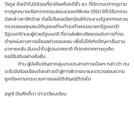
วีรกูล ยังเข้าไปมีส่วนเกี่ยวข้องกับคดีฮั้ว สว. ที่มีความปรากฏตาม
การถูกหมายเรียกจากกรมสอบสวนคดีพิเศษ (DSI) ให้ได้รับทราบ
ข้อกล่าวหาอีกด้วย ดังนั้นจึงขอเรียกร้องให้ประธานรัฐสภาทบทวน
ตรวจสอบคุณสมบัติบุคคลที่จะดำรงตำแหน่งนายกรัฐมนตรี/
รัฐมนตรี/และผู้ช่วยรัฐมนตรี ที่อาจส่อผิดจริยธรรมในการดำรง
ตำแหน่งทางการเมืองอย่างรอบคอบ เพื่อไม่ให้เกิดปัญหาอื่นตาม
มาภายหลัง อันจะนำไปสู่ประเทศชาติ ที่ปราศจากการทุจริต
คอร์รัปชันอย่างยั่งยืน
ด้าน ผู้บังคับบัญชากลุ่มงานประสานการเมืองฯ กล่าวว่า ตน
จะรับข้อร้องเรียนดังกล่าวเข้าสู่การพิจารณาและตรวจสอบความ
ถูกต้องตามกระบวนการของนิติบัญญัติต่อไป
อรุณี ตันศักดิ์ดา ข่าว/เรียบเรียง