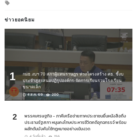
Tagged with
ข่าวยอดนิยม
1
กมธ.งบฯ 70 สภาผู้แทนราษฎร ห่วงโครงสร้าง ศธ. ชี้งบ
ประจำสูง เสนอปฏิรูปองค์กร-จัดการเรียนรวมโรงเรียน
ขนาดเล็ก
4 ส.ค. 69
200
2
พรรคเศรษฐกิจ - ภาคีเครือข่ายภาคประชาชนยื่นหนังสือถึง
ประธานรัฐสภา หนุนคงโทษประหารชีวิตคดีอุกฉกรรจ์ พร้อม
ผลักดันบังคับใช้กฎหมายอย่างเข้มงวด
4 วันที่แล้ว
156