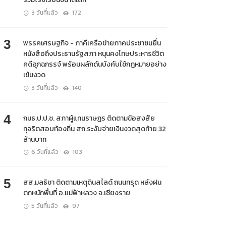
3 วันที่แล้ว
172
3
พรรคเศรษฐกิจ - ภาคีเครือข่ายภาคประชาชนยื่น
หนังสือถึงประธานรัฐสภา หนุนคงโทษประหารชีวิต
คดีอุกฉกรรจ์ พร้อมผลักดันบังคับใช้กฎหมายอย่าง
เข้มงวด
3 วันที่แล้ว
140
4
กมธ.ป.ป.ช. สภาผู้แทนราษฎร ติดตามข้อสงสัย
ทุจริตสอบท้องถิ่น สถ.ระงับจ่ายเงินงวดสุดท้าย 32
ล้านบาท
6 วันที่แล้ว
103
5
สส.มลธิชา ติดตามเหตุดินสไลด์ ถนนทรุด หลังฝน
ตกหนักพื้นที่ อ.แม่ฟ้าหลวง จ.เชียงราย
5 วันที่แล้ว
97