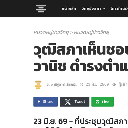
หน้าหลัก
วิทยุรัฐสภา
โทรทัศน์ร
หมวดหมู่ข่าววิทยุ > หมวดหมู่ข่าววิทยุ
วุฒิสภาเห็นชอ
วานิช ดำรงตำ
โดย
23 มิ.ย. 2569
ผู้เข
ณัฐ​เดช​ เอียด​ปุ่ม​
Share
Tweet
Line
23 มิ.ย. 69 - ที่ประชุมวุฒิ