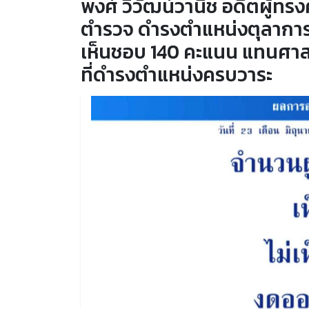
พงศ์ วิวัฒน์วานิช อดีตผู้ทร
ตำรวจ ดำรงตำแหน่งตุลากา
เห็นชอบ 140 คะแนน แทนศาสต
ที่ดำรงตำแหน่งครบวาระ