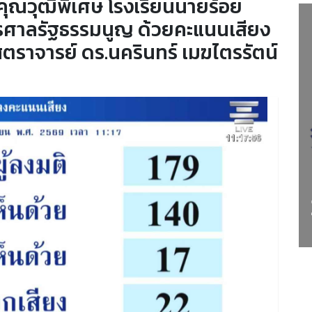
งคุณวุฒิพิเศษ โรงเรียนนายร้อย
รศาลรัฐธรรมนูญ ด้วยคะแนนเสียง
ราจารย์ ดร.นครินทร์ เมฆไตรรัตน์