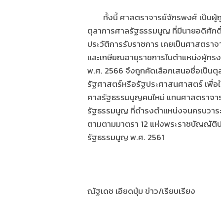
ทั้งนี้ ศาสตราจารย์จักรพงศ์ เป็นผู
ตุลาการศาลรัฐธรรมนูญ ที่มีนายอดิศักด
ประวัติการรับราชการ เคยเป็นศาสตรา
และเกษียณอายุราชการในตำแหน่งผู้ทรงค
พ.ศ. 2566 จึงถูกคัดเลือกเสนอชื่อเป็น
รัฐศาสตร์หรือรัฐประศาสนศาสตร์ เพื่อ
ศาลรัฐธรรมนูญคนใหม่ แทนศาสตราจารย์
รัฐธรรมนูญ ที่ดำรงตำแหน่งจนครบวาระ 
ตามตามมาตรา 12 แห่งพระราชบัญญัติป
รัฐธรรมนูญ พ.ศ. 2561
ณัฐเดช เอียดปุ่ม ข่าว/เรียบเรียง