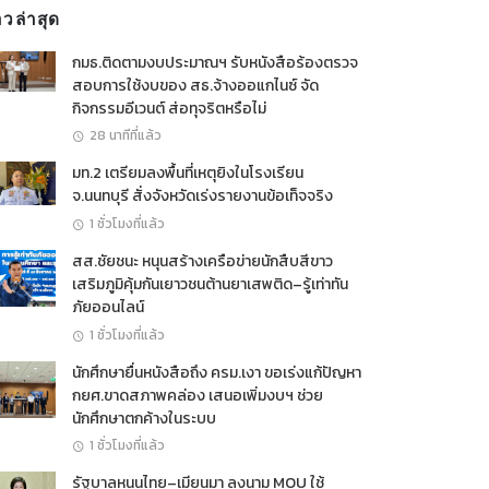
าวล่าสุด
กมธ.ติดตามงบประมาณฯ รับหนังสือร้องตรวจ
สอบการใช้งบของ สธ.จ้างออแกไนซ์ จัด
กิจกรรมอีเวนต์ ส่อทุจริตหรือไม่
28 นาทีที่แล้ว
มท.2 เตรียมลงพื้นที่เหตุยิงในโรงเรียน
จ.นนทบุรี สั่งจังหวัดเร่งรายงานข้อเท็จจริง
1 ชั่วโมงที่แล้ว
สส.ชัยชนะ หนุนสร้างเครือข่ายนักสืบสีขาว
เสริมภูมิคุ้มกันเยาวชนต้านยาเสพติด–รู้เท่าทัน
ภัยออนไลน์
1 ชั่วโมงที่แล้ว
นักศึกษายื่นหนังสือถึง ครม.เงา ขอเร่งแก้ปัญหา
กยศ.ขาดสภาพคล่อง เสนอเพิ่มงบฯ ช่วย
นักศึกษาตกค้างในระบบ
1 ชั่วโมงที่แล้ว
รัฐบาลหนุนไทย–เมียนมา ลงนาม MOU ใช้